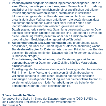
Pseudonymisierung:
die Verarbeitung personenbezogener Daten in
einer Weise, dass die personenbezogenen Daten ohne Hinzuziehung
zusätzlicher Informationen nicht mehr einer spezifischen betroffenen
Person zugeordnet werden können, sofern diese zusätzlichen
Informationen gesondert aufbewahrt werden und technischen und
organisatorischen Maßnahmen unterliegen, die gewährleisten, dass
die personenbezogenen Daten nicht einer identifizierten oder
identifizierbaren natürlichen Person zugewiesen werden;
Dateisystem:
jede strukturierte Sammlung personenbezogener Daten,
die nach bestimmten Kriterien zugänglich sind, unabhängig davon, ob
diese Sammlung zentral, dezentral oder nach funktionalen oder
geografischen Gesichtspunkten geordnet geführt wird;
Aufsichtsgremium bzw. Datenschutzrat:
eine unabhängige Stelle
des Bundes, die über die Einhaltung der Datenschutzordnung wacht;
Bundesbeauftragter für Datenschutz:
der vom Präsidium des Bundes
bestellten Beauftragten für den Datenschutz (im Folgenden auch kurz:
Bundesbeauftragter);
Einschränkung der Verarbeitung:
die Markierung gespeicherter
personenbezogener Daten mit dem Ziel, ihre künftige Verarbeitung
einzuschränken;
Einwilligung:
der betroffenen Person jede freiwillig für den bestimmten
Fall, in informierter Weise und unmissverständlich abgegebene
Willensbekundung in Form einer Erklärung oder einer sonstigen
eindeutigen bestätigenden Handlung, mit der die betroffene Person zu
verstehen gibt, dass sie mit der Verarbeitung der sie betreffenden
personenbezogenen Daten einverstanden ist.
3. Verantwortliche Stelle
Verantwortliche Stelle im Sinne der Datenschutzordnung (DSO-BUND) ist:
die Evangelisch-Freikirchliche Gemeinde Westerland/Sylt
Kuhrtstrasse 5