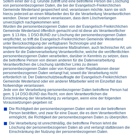
Sofern einer der o.g. Gründe zutrifft und eine betroffene Person die Löschung
von personenbezogenen Daten, die bei der Evangelisch-Freikirchlichen
Gemeinde Westerland gespeichert sind, veranlassen möchte, kann sie sich
hierzu jederzeit an einen Mitarbeiter des für die Verarbeitung Verantwortlichen
wenden. Dieser wird sodann veranlassen, dass dem Löschverlangen
unverzüglich nachgekommen wird.
Wurden die personenbezogenen Daten von der Evangelisch-Freikirchlichen
Gemeinde Westerland öffentlich gemacht und ist diese als Verantwortlicher
gem. § 13 Abs. 1 DSO-BUND zur Löschung der personenbezogenen Daten
verpflichtet, so trifft die Evangelisch-Freikirchlichen Gemeinde Westerland
unter Berücksichtigung der verfügbaren Technologie und der
Implementierungskosten angemessene Maßnahmen, auch technischer Art, um
andere für die Datenverarbeitung Verantwortliche, welche die veröffentlichten
personenbezogenen Daten verarbeiten, darüber in Kenntnis zu setzen, dass
die betroffene Person von diesen anderen für die Datenverarbeitung
Verantwortlichen die Löschung sämtlicher Links zu diesen
personenbezogenen Daten oder von Kopien oder Replikationen dieser
personenbezogenen Daten verlangt hat, soweit die Verarbeitung nicht
erforderlich ist. Der Datenschutzbeauftragte der Evangelisch-Freikirchlichen
Gemeinde Westerland oder ein anderer Mitarbeiter wird im Einzelfall das
Notwendige veranlassen.
Jede von der Verarbeitung personenbezogener Daten betroffene Person hat
gem. § 14 DSO-BUND das Recht, von dem Verantwortlichen die
Einschränkung der Verarbeitung zu verlangen, wenn eine der folgenden
Voraussetzungen gegeben ist:
Die Richtigkeit der personenbezogenen Daten wird von der betroffenen
Person bestritten, und zwar für eine Dauer, die es dem Verantwortlichen
ermöglicht, die Richtigkeit der personenbezogenen Daten zu überprüfen.
Die Verarbeitung ist unrechtmäßig, die betroffene Person lehnt die
Löschung der personenbezogenen Daten ab und verlangt stattdessen die
Einschränkung der Nutzung der personenbezogenen Daten.