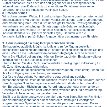
Nutzer empfohlen, sich nach den dort gegebenenfalls bereitgehaltenen
Informationen zum Datenschutz zu erkundigen. Wir übernehmen keine
Verantwortung für die Inhalte der verlinkten Seiten.
8. Datensicherheit
Wir sichern unseren Webauftritt und sonstigen Systeme durch technische und
organisatorische Maßnahmen gegen Verlust, Zerstörung, Zugriff, Veränderung
oder Verbreitung Ihrer Daten durch unbefugte Personen. Trotz regelmäßiger
Kontrollen ist ein vollständiger Schutz gegen alle Gefahren nicht möglich.
Der Webauftritt verwendet an manchen Stellen zur Verschlüsselung den
Industriestandard SSL (Secure Sockets Layer). Dadurch wird die
Vertraulichkeit Ihrer persönlichen Angaben über das Internet gewährleistet.
9. Aktualisierung/Löschung Ihrer persönlichen Daten
Sie haben jederzeit die Möglichkeit, die uns zur Verfügung gestellten
persönlichen Daten zu überprüfen, zu ändern oder zu löschen, indem Sie uns
eine E-Mail an die E-Mail-Adresse datenschutz@efg-husum.de schicken.
Wenn Sie Mitglied bei uns sind, können Sie dort auch den Empfang weiterer
Informationen für die Zukunft ausschließen.
Ebenso haben Sie das Recht, einmal erteilte Einwilligungen mit Wirkung für
die Zukunft jederzeit zu widerrufen.
Die Löschung der gespeicherten personenbezogenen Daten erfolgt, wenn Sie
Ihre Einwilligung zur Speicherung widerrufen.
Der für die Verarbeitung Verantwortliche verarbeitet und speichert
personenbezogene Daten der betroffenen Person nur für den Zeitraum, der zur
Erreichung des Speicherungszwecks erforderlich ist oder sofern dies durch
den Europäischen Richtlinien- und Verordnungsgeber oder einen anderen
Gesetzgeber in Gesetzen oder Vorschriften, welchen der für die Verarbeitung
Verantwortliche unterliegt, vorgesehen wurde.
Entfällt der Speicherungszweck oder läuft eine vom Europäischen Richtlinien-
und Verordnungsgeber oder einem anderen zuständigen Gesetzgeber
vorgeschriebene Speicherfrist ab, werden die personenbezogenen Daten
routinemäßig und entsprechend den gesetzlichen Vorschriften gesperrt oder