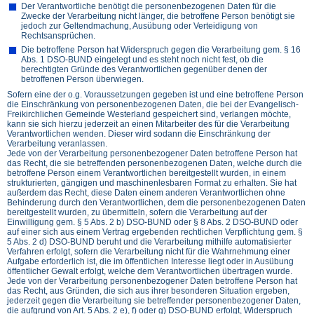
Der Verantwortliche benötigt die personenbezogenen Daten für die
Zwecke der Verarbeitung nicht länger, die betroffene Person benötigt sie
jedoch zur Geltendmachung, Ausübung oder Verteidigung von
Rechtsansprüchen.
Die betroffene Person hat Widerspruch gegen die Verarbeitung gem. § 16
Abs. 1 DSO-BUND eingelegt und es steht noch nicht fest, ob die
berechtigten Gründe des Verantwortlichen gegenüber denen der
betroffenen Person überwiegen.
Sofern eine der o.g. Voraussetzungen gegeben ist und eine betroffene Person
die Einschränkung von personenbezogenen Daten, die bei der Evangelisch-
Freikirchlichen Gemeinde Westerland gespeichert sind, verlangen möchte,
kann sie sich hierzu jederzeit an einen Mitarbeiter des für die Verarbeitung
Verantwortlichen wenden. Dieser wird sodann die Einschränkung der
Verarbeitung veranlassen.
Jede von der Verarbeitung personenbezogener Daten betroffene Person hat
das Recht, die sie betreffenden personenbezogenen Daten, welche durch die
betroffene Person einem Verantwortlichen bereitgestellt wurden, in einem
strukturierten, gängigen und maschinenlesbaren Format zu erhalten. Sie hat
außerdem das Recht, diese Daten einem anderen Verantwortlichen ohne
Behinderung durch den Verantwortlichen, dem die personenbezogenen Daten
bereitgestellt wurden, zu übermitteln, sofern die Verarbeitung auf der
Einwilligung gem. § 5 Abs. 2 b) DSO-BUND oder § 8 Abs. 2 DSO-BUND oder
auf einer sich aus einem Vertrag ergebenden rechtlichen Verpflichtung gem. §
5 Abs. 2 d) DSO-BUND beruht und die Verarbeitung mithilfe automatisierter
Verfahren erfolgt, sofern die Verarbeitung nicht für die Wahrnehmung einer
Aufgabe erforderlich ist, die im öffentlichen Interesse liegt oder in Ausübung
öffentlicher Gewalt erfolgt, welche dem Verantwortlichen übertragen wurde.
Jede von der Verarbeitung personenbezogener Daten betroffene Person hat
das Recht, aus Gründen, die sich aus ihrer besonderen Situation ergeben,
jederzeit gegen die Verarbeitung sie betreffender personenbezogener Daten,
die aufgrund von Art. 5 Abs. 2 e), f) oder g) DSO-BUND erfolgt, Widerspruch