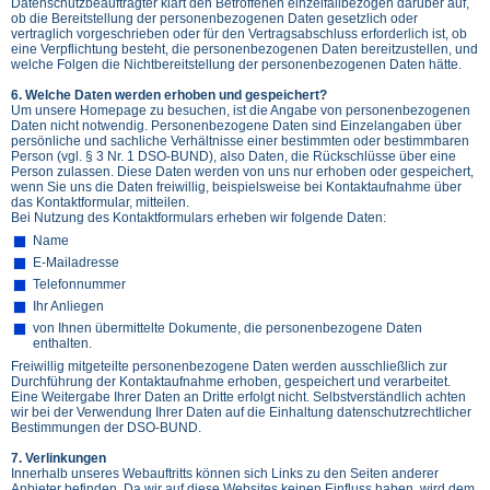
Datenschutzbeauftragter klärt den Betroffenen einzelfallbezogen darüber auf,
ob die Bereitstellung der personenbezogenen Daten gesetzlich oder
vertraglich vorgeschrieben oder für den Vertragsabschluss erforderlich ist, ob
eine Verpflichtung besteht, die personenbezogenen Daten bereitzustellen, und
welche Folgen die Nichtbereitstellung der personenbezogenen Daten hätte.
6. Welche Daten werden erhoben und gespeichert?
Um unsere Homepage zu besuchen, ist die Angabe von personenbezogenen
Daten nicht notwendig. Personenbezogene Daten sind Einzelangaben über
persönliche und sachliche Verhältnisse einer bestimmten oder bestimmbaren
Person (vgl. § 3 Nr. 1 DSO-BUND), also Daten, die Rückschlüsse über eine
Person zulassen. Diese Daten werden von uns nur erhoben oder gespeichert,
wenn Sie uns die Daten freiwillig, beispielsweise bei Kontaktaufnahme über
das Kontaktformular, mitteilen.
Bei Nutzung des Kontaktformulars erheben wir folgende Daten:
Name
E-Mailadresse
Telefonnummer
Ihr Anliegen
von Ihnen übermittelte Dokumente, die personenbezogene Daten
enthalten.
Freiwillig mitgeteilte personenbezogene Daten werden ausschließlich zur
Durchführung der Kontaktaufnahme erhoben, gespeichert und verarbeitet.
Eine Weitergabe Ihrer Daten an Dritte erfolgt nicht. Selbstverständlich achten
wir bei der Verwendung Ihrer Daten auf die Einhaltung datenschutzrechtlicher
Bestimmungen der DSO-BUND.
7. Verlinkungen
Innerhalb unseres Webauftritts können sich Links zu den Seiten anderer
Anbieter befinden. Da wir auf diese Websites keinen Einfluss haben, wird dem