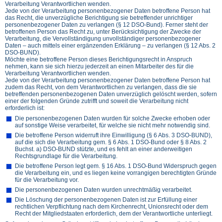
Verarbeitung Verantwortlichen wenden.
Jede von der Verarbeitung personenbezogener Daten betroffene Person hat
das Recht, die unverzügliche Berichtigung sie betreffender unrichtiger
personenbezogener Daten zu verlangen (§ 12 DSO-Bund). Ferner steht der
betroffenen Person das Recht zu, unter Berücksichtigung der Zwecke der
Verarbeitung, die Vervollständigung unvollständiger personenbezogener
Daten – auch mittels einer ergänzenden Erklärung – zu verlangen (§ 12 Abs. 2
DSO-BUND).
Möchte eine betroffene Person dieses Berichtigungsrecht in Anspruch
nehmen, kann sie sich hierzu jederzeit an einen Mitarbeiter des für die
Verarbeitung Verantwortlichen wenden.
Jede von der Verarbeitung personenbezogener Daten betroffene Person hat
zudem das Recht, von dem Verantwortlichen zu verlangen, dass die sie
betreffenden personenbezogenen Daten unverzüglich gelöscht werden, sofern
einer der folgenden Gründe zutrifft und soweit die Verarbeitung nicht
erforderlich ist:
Die personenbezogenen Daten wurden für solche Zwecke erhoben oder
auf sonstige Weise verarbeitet, für welche sie nicht mehr notwendig sind.
Die betroffene Person widerruft ihre Einwilligung (§ 6 Abs. 3 DSO-BUND),
auf die sich die Verarbeitung gem. § 6 Abs. 1 DSO-Bund oder § 8 Abs. 2
Buchst. a) DSO-BUND stützte, und es fehlt an einer anderweitigen
Rechtsgrundlage für die Verarbeitung.
Die betroffene Person legt gem. § 16 Abs. 1 DSO-Bund Widerspruch gegen
die Verarbeitung ein, und es liegen keine vorrangigen berechtigten Gründe
für die Verarbeitung vor.
Die personenbezogenen Daten wurden unrechtmäßig verarbeitet.
Die Löschung der personenbezogenen Daten ist zur Erfüllung einer
rechtlichen Verpflichtung nach dem Kirchenrecht, Unionsrecht oder dem
Recht der Mitgliedstaaten erforderlich, dem der Verantwortliche unterliegt.