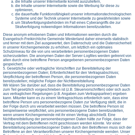
die Inhalte unserer Internetseite korrekt auszuliefern,
die Inhalte unserer Internetseite sowie die Werbung für diese zu
optimieren,
die dauerhafte Funktionsfähigkeit unserer informationstechnologischen
Systeme und der Technik unserer Internetseite zu gewährleisten sowie
um Strafverfolgungsbehörden im Fall eines Cyberangriffs die zur
Strafverfolgung notwendigen Informationen bereitzustellen.
Diese anonym erhobenen Daten und Informationen werden durch die
Evangelisch-Freikirchliche Gemeinde Westerland daher einerseits statistisch
und ferner mit dem Ziel ausgewertet, den Datenschutz und die Datensicherheit
in unserer Kirchengemeinde zu erhöhen, um letztlich ein optimales
Schutzniveau für die von uns verarbeiteten personenbezogenen Daten
sicherzustellen. Die anonymen Daten der Server-Logfiles werden getrennt von
allen durch eine betroffene Person angegebenen personenbezogenen Daten
gespeichert.
5. Gesetzliche oder vertragliche Vorschriften zur Bereitstellung der
personenbezogenen Daten; Erforderlichkeit für den Vertragsabschluss;
Verpflichtung der betroffenen Person, die personenbezogenen Daten
bereitzustellen; mögliche Folgen der Nichtbereitstellung
Wir klären Sie darüber auf, dass die Bereitstellung personenbezogener Daten
zum Teil gesetzlich vorgeschrieben ist (z.B. Steuervorschriften) oder sich auch
aus vertraglichen Regelungen (z.B. Angaben zum Vertragspartner) ergeben
kann. Mitunter kann es zu einem Vertragsschluss erforderlich sein, dass eine
betroffene Person uns personenbezogene Daten zur Verfügung stellt, die in
der Folge durch uns verarbeitet werden müssen. Die betroffene Person ist
beispielsweise verpflichtet, uns personenbezogene Daten bereitzustellen,
wenn unsere Kirchengemeinde mit ihr einen Vertrag abschließt. Eine
Nichtbereitstellung der personenbezogenen Daten hätte zur Folge, dass der
Vertrag mit dem Betroffenen nicht geschlossen werden könnte. Vor einer
Bereitstellung personenbezogener Daten durch den Betroffenen muss sich der
Betroffene an den Verantwortlichen unserer Kirchengemeinde wenden. Unser