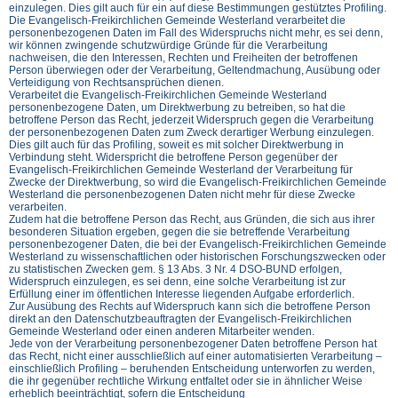
einzulegen. Dies gilt auch für ein auf diese Bestimmungen gestütztes Profiling.
Die Evangelisch-Freikirchlichen Gemeinde Westerland verarbeitet die
personenbezogenen Daten im Fall des Widerspruchs nicht mehr, es sei denn,
wir können zwingende schutzwürdige Gründe für die Verarbeitung
nachweisen, die den Interessen, Rechten und Freiheiten der betroffenen
Person überwiegen oder der Verarbeitung, Geltendmachung, Ausübung oder
Verteidigung von Rechtsansprüchen dienen.
Verarbeitet die Evangelisch-Freikirchlichen Gemeinde Westerland
personenbezogene Daten, um Direktwerbung zu betreiben, so hat die
betroffene Person das Recht, jederzeit Widerspruch gegen die Verarbeitung
der personenbezogenen Daten zum Zweck derartiger Werbung einzulegen.
Dies gilt auch für das Profiling, soweit es mit solcher Direktwerbung in
Verbindung steht. Widerspricht die betroffene Person gegenüber der
Evangelisch-Freikirchlichen Gemeinde Westerland der Verarbeitung für
Zwecke der Direktwerbung, so wird die Evangelisch-Freikirchlichen Gemeinde
Westerland die personenbezogenen Daten nicht mehr für diese Zwecke
verarbeiten.
Zudem hat die betroffene Person das Recht, aus Gründen, die sich aus ihrer
besonderen Situation ergeben, gegen die sie betreffende Verarbeitung
personenbezogener Daten, die bei der Evangelisch-Freikirchlichen Gemeinde
Westerland zu wissenschaftlichen oder historischen Forschungszwecken oder
zu statistischen Zwecken gem. § 13 Abs. 3 Nr. 4 DSO-BUND erfolgen,
Widerspruch einzulegen, es sei denn, eine solche Verarbeitung ist zur
Erfüllung einer im öffentlichen Interesse liegenden Aufgabe erforderlich.
Zur Ausübung des Rechts auf Widerspruch kann sich die betroffene Person
direkt an den Datenschutzbeauftragten der Evangelisch-Freikirchlichen
Gemeinde Westerland oder einen anderen Mitarbeiter wenden.
Jede von der Verarbeitung personenbezogener Daten betroffene Person hat
das Recht, nicht einer ausschließlich auf einer automatisierten Verarbeitung –
einschließlich Profiling – beruhenden Entscheidung unterworfen zu werden,
die ihr gegenüber rechtliche Wirkung entfaltet oder sie in ähnlicher Weise
erheblich beeinträchtigt, sofern die Entscheidung