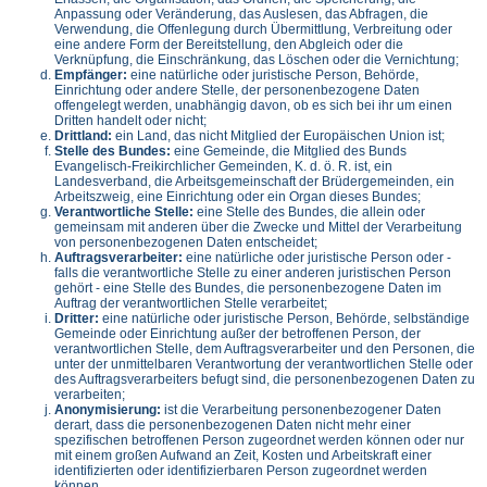
Anpassung oder Veränderung, das Auslesen, das Abfragen, die
Verwendung, die Offenlegung durch Übermittlung, Verbreitung oder
eine andere Form der Bereitstellung, den Abgleich oder die
Verknüpfung, die Einschränkung, das Löschen oder die Vernichtung;
Empfänger:
eine natürliche oder juristische Person, Behörde,
Einrichtung oder andere Stelle, der personenbezogene Daten
offengelegt werden, unabhängig davon, ob es sich bei ihr um einen
Dritten handelt oder nicht;
Drittland:
ein Land, das nicht Mitglied der Europäischen Union ist;
Stelle des Bundes:
eine Gemeinde, die Mitglied des Bunds
Evangelisch-Freikirchlicher Gemeinden, K. d. ö. R. ist, ein
Landesverband, die Arbeitsgemeinschaft der Brüdergemeinden, ein
Arbeitszweig, eine Einrichtung oder ein Organ dieses Bundes;
Verantwortliche Stelle:
eine Stelle des Bundes, die allein oder
gemeinsam mit anderen über die Zwecke und Mittel der Verarbeitung
von personenbezogenen Daten entscheidet;
Auftragsverarbeiter:
eine natürliche oder juristische Person oder -
falls die verantwortliche Stelle zu einer anderen juristischen Person
gehört - eine Stelle des Bundes, die personenbezogene Daten im
Auftrag der verantwortlichen Stelle verarbeitet;
Dritter:
eine natürliche oder juristische Person, Behörde, selbständige
Gemeinde oder Einrichtung außer der betroffenen Person, der
verantwortlichen Stelle, dem Auftragsverarbeiter und den Personen, die
unter der unmittelbaren Verantwortung der verantwortlichen Stelle oder
des Auftragsverarbeiters befugt sind, die personenbezogenen Daten zu
verarbeiten;
Anonymisierung:
ist die Verarbeitung personenbezogener Daten
derart, dass die personenbezogenen Daten nicht mehr einer
spezifischen betroffenen Person zugeordnet werden können oder nur
mit einem großen Aufwand an Zeit, Kosten und Arbeitskraft einer
identifizierten oder identifizierbaren Person zugeordnet werden
können.