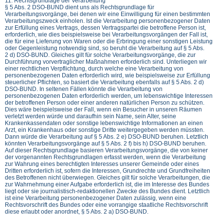
11. Rechtsgrundlage der Verarbeitung
§ 5 Abs. 2 DSO-BUND dient uns als Rechtsgrundlage für
Verarbeitungsvorgänge, bei denen wir eine Einwilligung für einen bestimmten
Verarbeitungszweck einholen. Ist die Verarbeitung personenbezogener Daten
zur Erfüllung eines Vertrags, dessen Vertragspartei die betroffene Person ist,
erforderlich, wie dies beispielsweise bei Verarbeitungsvorgängen der Fall ist,
die für eine Lieferung von Waren oder die Erbringung einer sonstigen Leistung
oder Gegenleistung notwendig sind, so beruht die Verarbeitung auf § 5 Abs.
2 d) DSO-BUND. Gleiches gilt für solche Verarbeitungsvorgänge, die zur
Durchführung vorvertraglicher Maßnahmen erforderlich sind. Unterliegen wir
einer rechtlichen Verpflichtung, durch welche eine Verarbeitung von
personenbezogenen Daten erforderlich wird, wie beispielsweise zur Erfüllung
steuerlicher Pflichten, so basiert die Verarbeitung ebenfalls auf § 5 Abs. 2 d)
DSO-BUND. In seltenen Fällen könnte die Verarbeitung von
personenbezogenen Daten erforderlich werden, um lebenswichtige Interessen
der betroffenen Person oder einer anderen natürlichen Person zu schützen.
Dies wäre beispielsweise der Fall, wenn ein Besucher in unseren Räumen
verletzt werden würde und daraufhin sein Name, sein Alter, seine
Krankenkassendaten oder sonstige lebenswichtige Informationen an einen
Arzt, ein Krankenhaus oder sonstige Dritte weitergegeben werden müssten.
Dann würde die Verarbeitung auf § 5 Abs. 2 e) DSO-BUND beruhen. Letztlich
könnten Verarbeitungsvorgänge auf § 5 Abs. 2 f) bis h) DSO-BUND beruhen.
Auf dieser Rechtsgrundlage basieren Verarbeitungsvorgänge, die von keiner
der vorgenannten Rechtsgrundlagen erfasst werden, wenn die Verarbeitung
zur Wahrung eines berechtigten Interesses unserer Gemeinde oder eines
Dritten erforderlich ist, sofern die Interessen, Grundrechte und Grundfreiheiten
des Betroffenen nicht überwiegen. Gleiches gilt für solche Verarbeitungen, die
zur Wahrnehmung einer Aufgabe erforderlich ist, die im Interesse des Bundes
liegt oder sie journalistisch-redaktionellen Zwecke des Bundes dient. Letztlich
ist eine Verarbeitung personenbezogener Daten zulässig, wenn eine
Rechtsvorschrift des Bundes oder eine vorrangige staatliche Rechtsvorschrift
diese erlaubt oder anordnet, § 5 Abs. 2 a) DSO-BUND.