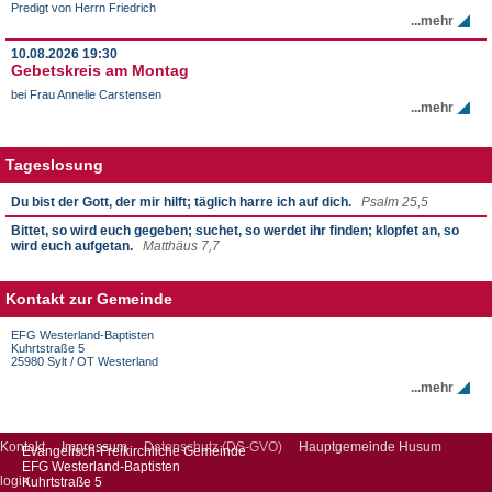
Predigt von Herrn Friedrich
...mehr
10.08.2026
19:30
Gebetskreis am Montag
bei Frau Annelie Carstensen
...mehr
Tageslosung
Du bist der Gott, der mir hilft; täglich harre ich auf dich.
Psalm 25,5
Bittet, so wird euch gegeben; suchet, so werdet ihr finden; klopfet an, so
wird euch aufgetan.
Matthäus 7,7
Kontakt zur Gemeinde
EFG Westerland-Baptisten
Kuhrtstraße 5
25980 Sylt / OT Westerland
...mehr
Kontakt
Impressum
Datenschutz (DS-GVO)
Hauptgemeinde Husum
Evangelisch-Freikirchliche Gemeinde
EFG Westerland-Baptisten
login
Kuhrtstraße 5