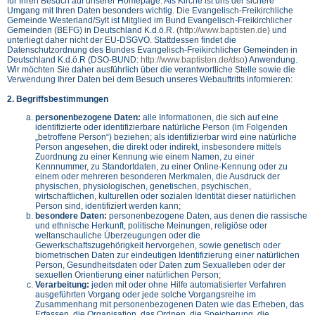
für Ihren Besuch auf unserer Homepage. Als Kirche ist uns der sichere
Umgang mit Ihren Daten besonders wichtig. Die Evangelisch-Freikirchliche
Gemeinde Westerland/Sylt ist Mitglied im Bund Evangelisch-Freikirchlicher
Gemeinden (BEFG) in Deutschland K.d.ö.R. (
http://www.baptisten.de
) und
unterliegt daher nicht der EU-DSGVO. Stattdessen findet die
Datenschutzordnung des Bundes Evangelisch-Freikirchlicher Gemeinden in
Deutschland K.d.ö.R (DSO-BUND:
http://www.baptisten.de/dso
) Anwendung.
Wir möchten Sie daher ausführlich über die verantwortliche Stelle sowie die
Verwendung Ihrer Daten bei dem Besuch unseres Webauftritts informieren:
2. Begriffsbestimmungen
personenbezogene Daten:
alle Informationen, die sich auf eine
identifizierte oder identifizierbare natürliche Person (im Folgenden
„betroffene Person“) beziehen; als identifizierbar wird eine natürliche
Person angesehen, die direkt oder indirekt, insbesondere mittels
Zuordnung zu einer Kennung wie einem Namen, zu einer
Kennnummer, zu Standortdaten, zu einer Online-Kennung oder zu
einem oder mehreren besonderen Merkmalen, die Ausdruck der
physischen, physiologischen, genetischen, psychischen,
wirtschaftlichen, kulturellen oder sozialen Identität dieser natürlichen
Person sind, identifiziert werden kann;
besondere Daten:
personenbezogene Daten, aus denen die rassische
und ethnische Herkunft, politische Meinungen, religiöse oder
weltanschauliche Überzeugungen oder die
Gewerkschaftszugehörigkeit hervorgehen, sowie genetisch oder
biometrischen Daten zur eindeutigen Identifizierung einer natürlichen
Person, Gesundheitsdaten oder Daten zum Sexualleben oder der
sexuellen Orientierung einer natürlichen Person;
Verarbeitung:
jeden mit oder ohne Hilfe automatisierter Verfahren
ausgeführten Vorgang oder jede solche Vorgangsreihe im
Zusammenhang mit personenbezogenen Daten wie das Erheben, das
Erfassen, die Organisation, das Ordnen, die Speicherung, die