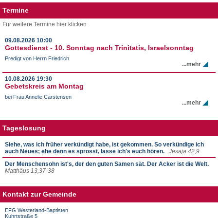
Termine
Für weitere Termine hier klicken
09.08.2026
10:00
Gottesdienst - 10. Sonntag nach Trinitatis, Israelsonntag
Predigt von Herrn Friedrich
...mehr
10.08.2026
19:30
Gebetskreis am Montag
bei Frau Annelie Carstensen
...mehr
Tageslosung
Siehe, was ich früher verkündigt habe, ist gekommen. So verkündige ich
auch Neues; ehe denn es sprosst, lasse ich's euch hören.
Jesaja 42,9
Der Menschensohn ist's, der den guten Samen sät. Der Acker ist die Welt.
Matthäus 13,37-38
Kontakt zur Gemeinde
EFG Westerland-Baptisten
Kuhrtstraße 5